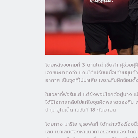
โดยหลังจบเกมที่ 3 ดานโญ่ เซียก้า ผู้ช่วยผู้ฝ
เอาชนะมากกว่า แถมได้เปรียบเมื่อเทียบขุม
อากาศ เป็นจุดที่ไม่น่าเสีย เพราะทีมฝึกซ้อม
ในเวลาที่ฟอร์มแย่ แต่ยังพอมีโชคดีอยู่บ้าง เ
ได้มีโอกาสกลับไปแก้ไขจุดผิดพลาดของทีม เพ
ปทุม ยูไนเต็ด ในวันที่ 18 กันยายน
โดยทาง มาริโอ ยูรอฟสกี้ ได้กล่าวถึงเรื่องนี้
เลย เขาเลยต้องหาแนวทางของตนเอง โดยทุก