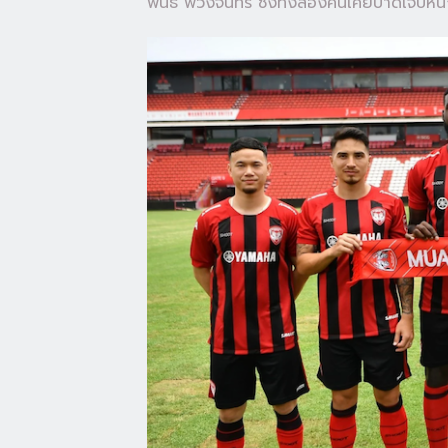
พันธ์ พ่วงจันทร์ ซึ่งทั้งสองคนเคยบาดเจ็บห