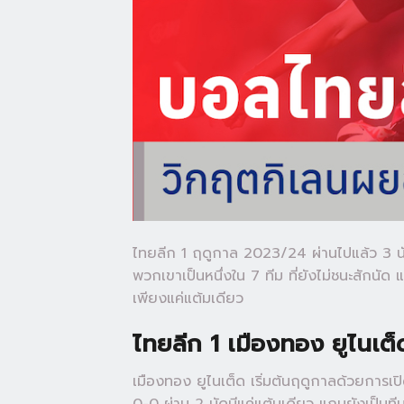
ไทยลีก 1
ฤดูกาล 2023/24 ผ่านไปแล้ว 3 นั
พวกเขาเป็นหนึ่งใน 7 ทีม ที่ยังไม่ชนะสักนัด แ
เพียงแค่แต้มเดียว
ไทยลีก 1
เมืองทอง ยูไนเต็
เมืองทอง ยูไนเต็ด เริ่มต้นฤดูกาลด้วยการเป
0-0 ผ่าน 2 นัดมีแค่แต้มเดียว แถมยังเป็นทีมเ