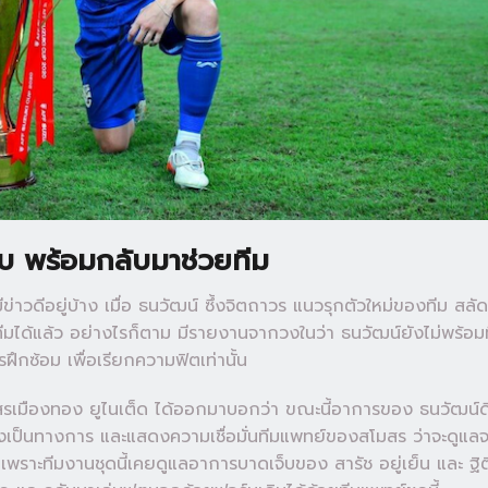
็บ พร้อมกลับมาช่วยทีม
่าวดีอยู่บ้าง เมื่อ ธนวัฒน์ ซึ้งจิตถาวร แนวรุกตัวใหม่ของทีม สลัด
ีมได้แล้ว อย่างไรก็ตาม มีรายงานจากวงในว่า ธนวัฒน์ยังไม่พร้อมที
ฝึกซ้อม เพื่อเรียกความฟิตเท่านั้น
สรเมืองทอง ยูไนเต็ด ได้ออกมาบอกว่า ขณะนี้อาการของ ธนวัฒน์ดี
งเป็นทางการ และแสดงความเชื่อมั่นทีมแพทย์ของสโมสร ว่าจะดูแล
ราะทีมงานชุดนี้เคยดูแลอาการบาดเจ็บของ สารัช อยู่เย็น และ ฐิต