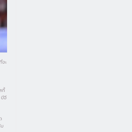
ี่จะ
กี้
ีจี
ใด
ับ