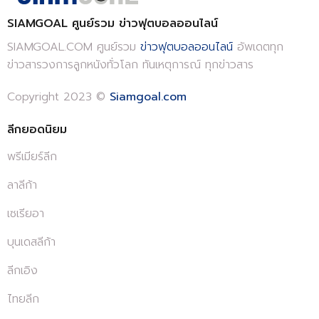
SIAMGOAL ศูนย์รวม ข่าวฟุตบอลออนไลน์
SIAMGOAL.COM ศูนย์รวม
ข่าวฟุตบอลออนไลน์
อัพเดตทุก
ข่าวสารวงการลูกหนังทั่วโลก ทันเหตุการณ์ ทุกข่าวสาร
Copyright 2023 ©
Siamgoal.com
ลีกยอดนิยม
พรีเมียร์ลีก
ลาลีก้า
เซเรียอา
บุนเดสลีก้า
ลีกเอิง
ไทยลีก