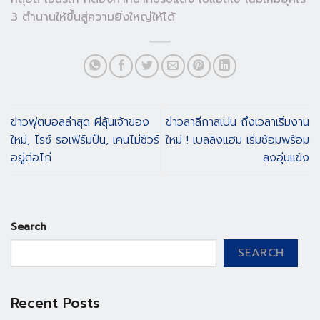
3 ตำนานให้ขึ้นสู่ความยิ่งใหญ่ให้ได้
ข่าวฟุตบอลล่าสุด ผีลุ้นเจ้าของ
ข่าวลาลีกาสเปน ถึงเวลาเริ่มงาน
ใหม่, ไรซ์ รอเฟิร์มปืน, เคนไม่ชัวร์
ใหม่ ! เบลลิงแฮม เริ่มซ้อมพร้อม
อยู่ต่อไก่
ลงอุ่นแข้ง
Search
SEARCH
Recent Posts