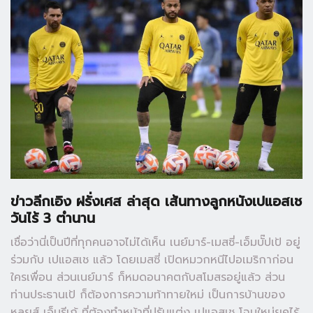
ข่าวลีกเอิง ฝรั่งเศส ล่าสุด
เส้นทางลูกหนังเปแอสเช
วันไร้ 3 ตำนาน
เชื่อว่านี่เป็นปีที่ทุกคนอาจไม่ได้เห็น เนย์มาร์-เมสซี่-เอ็มบั๊ปเป้ อยู่
ร่วมกับ เปแอสเช แล้ว โดยเมสซี่ เปิดหมวกหนีไปอเมริกาก่อน
ใครเพื่อน ส่วนเนย์มาร์ ก็หมดอนาคตกับสโมสรอยู่แล้ว ส่วน
ท่านประธานเป้ ก็ต้องการความท้าทายใหม่ เป็นการบ้านของ
หลุยส์ เอ็นรีเก้ ที่ต้องทำหน้าที่ปรับแต่ง เปแอสเช โฉมใหม่ยุคไร้