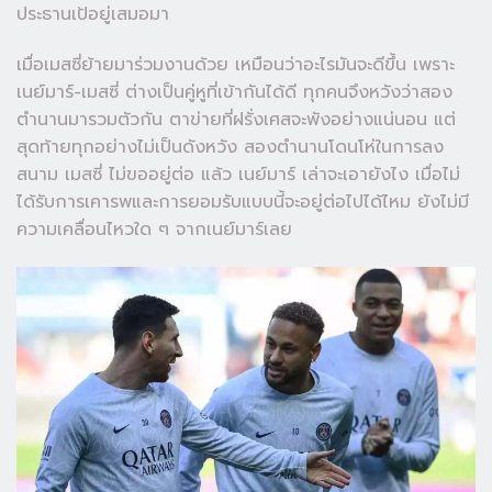
ประธานเป้อยู่เสมอมา
เมื่อเมสซี่ย้ายมาร่วมงานด้วย เหมือนว่าอะไรมันจะดีขึ้น เพราะ
เนย์มาร์-เมสซี่ ต่างเป็นคู่หูที่เข้ากันได้ดี ทุกคนจึงหวังว่าสอง
ตำนานมารวมตัวกัน ตาข่ายที่ฝรั่งเศสจะพังอย่างแน่นอน แต่
สุดท้ายทุกอย่างไม่เป็นดังหวัง สองตำนานโดนโห่ในการลง
สนาม เมสซี่ ไม่ขออยู่ต่อ แล้ว เนย์มาร์ เล่าจะเอายังไง เมื่อไม่
ได้รับการเคารพและการยอมรับแบบนี้จะอยู่ต่อไปได้ไหม ยังไม่มี
ความเคลื่อนไหวใด ๆ จากเนย์มาร์เลย