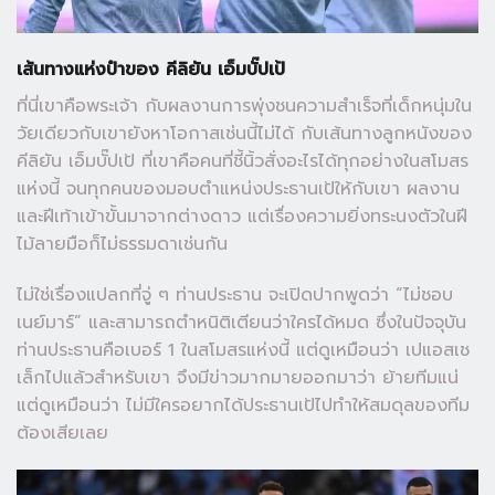
เส้นทางแห่งป๋าของ คีลิยัน เอ็มบั๊ปเป้
ที่นี่เขาคือพระเจ้า กับผลงานการพุ่งชนความสำเร็จที่เด็กหนุ่มใน
วัยเดียวกับเขายังหาโอกาสเช่นนี้ไม่ได้ กับเส้นทางลูกหนังของ
คีลิยัน เอ็มบั๊ปเป้ ที่เขาคือคนที่ชี้นิ้วสั่งอะไรได้ทุกอย่างในสโมสร
แห่งนี้ จนทุกคนของมอบตำแหน่งประธานเป้ให้กับเขา ผลงาน
และฝีเท้าเข้าขั้นมาจากต่างดาว แต่เรื่องความยิ่งทระนงตัวในฝี
ไม้ลายมือก็ไม่ธรรมดาเช่นกัน
ไม่ใช่เรื่องแปลกที่จู่ ๆ ท่านประธาน จะเปิดปากพูดว่า “ไม่ชอบ
เนย์มาร์” และสามารถตำหนิติเตียนว่าใครได้หมด ซึ่งในปัจจุบัน
ท่านประธานคือเบอร์ 1 ในสโมสรแห่งนี้ แต่ดูเหมือนว่า เปแอสเช
เล็กไปแล้วสำหรับเขา จึงมีข่าวมากมายออกมาว่า ย้ายทีมแน่
แต่ดูเหมือนว่า ไม่มีใครอยากได้ประธานเป้ไปทำให้สมดุลของทีม
ต้องเสียเลย