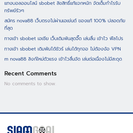
แทงบอลออนไลน์ sbobet ลิขสิทธิ์แท้แจกหนัก จัดเต็มกำไรรับ
ทรัพย์รัวๆ
สมัคร nova88 เว็บตรงไม่ผ่านเอเย่นต์ ของแท้ 100% ปลอดภัย
ที่สุด
ทางเข้า sbobet เอเชีย เว็บเดิมพันสุดจี๊ด เล่นลื่น เข้าไว ฟีลโปร
ทางเข้า sbobet เดิมพันได้ชัวร์ เล่นได้ทุกจอ ไม่ต้องง้อ VPN
m nova88 ลิงก์ใหม่ตัวแรง เข้าไวลื่นจัด เล่นต่อเนื่องไม่มีสะดุด
Recent Comments
No comments to show.