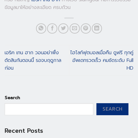
ข้อมูลมาให้อย่างละเอียด ครบถ้วน
เอริค เทน ฮาก วอนอย่าพึ่ง
ไฮไลท์ฟุตบอลเมื่อคืน ดูฟรี ทุกคู่
ตัดสินกันตอนนี้ รอจบฤดูกาล
อัพเดทรวดเร็ว คมชัดระดับ Full
ก่อน
HD
Search
SEARCH
Recent Posts