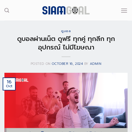
Skip
to
content
ดูบอล
ดูบอลผ่านเน็ต ดูฟรี ทุกคู่ ทุกลีก ทุก
อุปกรณ์ ไม่มีโฆษณา
POSTED ON
OCTOBER 16, 2024
BY
ADMIN
16
Oct