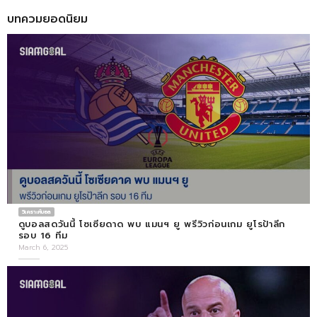
บทควมยอดนิยม
วิเคราะห์บอล
ดูบอลสดวันนี้ โซเซียดาด พบ แมนฯ ยู พรีวิวก่อนเกม ยูโรป้าลีก
รอบ 16 ทีม
March 6, 2025