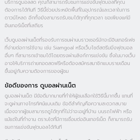
บริการดูบอลสด คุณก็สามารถรับชมการแข่งขันฟุตบอลที่คุณ
ต้องการได้ทันที วิธีนี้ช่วยประหยัดพื้นที่ในอุปกรณ์และเวลาในการ
ดาวน์โหลด อีกทั้งยังสามารถรับชมได้ทุกที่ทุกเวลา ขอเพียงแค่มี
อินเทอร์เน็ตที่เสถียร
เว็บดูบอลผ่านเน็ตที่รองรับการชมผ่านบราวเซอร์มักจะมีอินเทอร์เฟซ
ที่ง่ายต่อการใช้งาน เช่น Siamgoal หรือเว็บไซต์สตรีมมิ่งฟุตบอล
อื่นๆ ที่สามารถเข้าชมได้โดยตรงผ่านลิงก์การแข่งขัน ซึ่งในบางเว็บ
อาจให้บริการถ่ายทอดสดฟรีหรือต้องสมัครสมาชิกแบบรายเดือน
ขึ้นอยู่กับความต้องการของผู้ชม
ข้อดีของการ ดูบอลผ่านเน็ต
ดูบอลผ่านเน็ต มีข้อดีมากมายที่ทำให้ผู้ชมเลือกใช้วิธีนี้มากขึ้น แทนที่
จะดูผ่านทางโทรทัศน์แบบเดิม ข้อดีสำคัญคือความสะดวกสบาย
เนื่องจากผู้ชมสามารถดูได้ทุกที่ไม่ว่าจะอยู่ที่บ้าน บนรถไฟฟ้า หรือ
แม้แต่ในที่ทำงาน ตราบใดที่มีการเชื่อมต่ออินเทอร์เน็ต ก็สามารถรับ
ชมการแข่งขันฟุตบอลได้ทันที