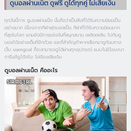
ทุกวันนี้การ ดูบอลผ่านเน็ต นั้นถือว่าเป็นสิ่งที่ได้รับความนิยมเป็น
อย่างมาก เนื่องจากกีฬาฟุตบอลเป็น กีฬาที่ได้รับความนิยมมาก
ที่สุดในโลก แถมยังมีการแข่งขันที่สนุกสนาน เพลิดเพลิน ไปกับดู
บอลได้อย่างเต็มที่อีกด้วย และที่สำคัญถ้าหากเลือกมาดูกันบทาง
เว็บ siamgoal ก็จะสามารถดูได้ผ่านทุกอุปกรณ์ แบบไม่มีโฆษณา
การีนตีดูได้จริง ไม่ต้องเสียเงิน
ดูบอลผ่านเน็ต คืออะไร