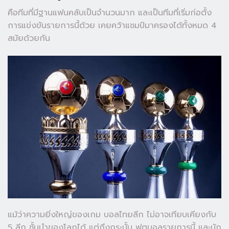
คือทีมที่มีฐานแฟนคลับเป็นจำนวนมาก และเป็นทีมที่เริ่มก่อตั้ง
การแข่งขันรายการนี้ด้วย เคยคว้าแชมป์มาครองได้ทั้งหมด 4
สมัยด้วยกัน
แม้ว่าความยิ่งใหญ่ของเกม บอลไทยลีก ไม่อาจเทียบเคียงกับ
5 ลีก ชั้นนำของโลกได้ แต่ถึงกระนั้น ฟุตบอลรายการนี้ และนัก