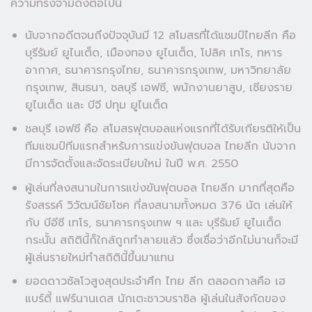
ความทรงจำมีดังต่อไปนี้
นับจากอดีตจนถึงปัจจุบันมี 12 สโมสรที่ได้แชมป์ไทยลีก คือ
บุรีรัมย์ ยูไนเต็ด, เมืองทอง ยูไนเต็ด, โปลิศ เทโร, ทหาร
อากาศ, ธนาคารกรุงไทย, ธนาคารกรุงเทพ, มหาวิทยาลัย
กรุงเทพ, สินธนา, ชลบุรี เอฟซี, พนักงานยาสูบ, เชียงราย
ยูไนเต็ด และ บีจี ปทุม ยูไนเต็ด
ชลบุรี เอฟซี คือ สโมสรฟุตบอลแห่งแรกที่ได้รับเกียรติให้เป็น
ทีมแชมป์ทีมแรกสำหรับการแข่งขันฟุตบอล ไทยลีก นับจาก
มีการจัดตั้งและจัดระเบียบใหม่ ในปี พ.ศ. 2550
ผู้เล่นที่ลงสนามในการแข่งขันฟุตบอล ไทยลีก มากที่สุดคือ
รังสรรค์ วิวัฒน์ชัยโชค ที่ลงสนามทั้งหมด 376 นัด เล่นให้
กับ บีอีซี เทโร, ธนาคารกรุงเทพ ฯ และ บุรีรัมย์ ยูไนเต็ด
กระนั้น สถิตินี้ก็ใกล้ถูกทำลายแล้ว ซึ่งเชื่อว่าอีกไม่นานก็จะมี
ผู้เล่นรายใหม่ทำสถิตินี้ขึ้นมาแทน
ยอดดาวซัลโวสูงสุดประจำศึก ไทย ลีก ตลอดกาลคือ เฮ
แบร์ตี้ แฟร์นานเดส นักเตะชาวบราซิล ผู้เล่นในสังกัดของ