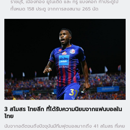
ราชบุรี, เมืองทอง ยูไนเต็ด และ ทรู แบงคอก ทำประตูไป
ทั้งหมด 158 ประตู จากการลงสนาม 265 นัด
3 สโมสร ไทยลีก ที่ได้รับความนิยมจากแฟนบอลใน
ไทย
นับจากอดีตจนถึงปัจจุบันมีทีมฟุตบอลมากถึง 41 สโมสร ที่เคย