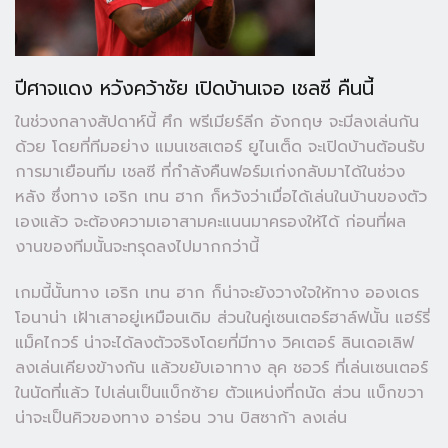
ปีศาจแดง หวังคว้าชัย เปิดบ้านเจอ เชลซี คืนนี้
ในช่วงกลางสัปดาห์นี้ ศึก พรีเมียร์ลีก อังกฤษ จะมีลงเล่นกัน
ด้วย โดยที่ทีมอย่าง แมนเชสเตอร์ ยูไนเต็ด จะเปิดบ้านต้อนรับ
การมาเยือนทีม เชลซี ที่กำลังคืนฟอร์มเก่งกลับมาได้ในช่วง
หลัง ซึ่งทาง เอริก เทน ฮาก ก็หวังว่าเมื่อได้เล่นในบ้านของตัว
เองแล้ว จะต้องความเอาสามคะแนนมาครองให้ได้ ก่อนที่ผล
งานของทีมนั้นจะทรุดลงไปมากกว่านี้
เกมนี้นั้นทาง เอริก เทน ฮาก ก็น่าจะยังวางใจให้ทาง อองเดร
โอนาน่า เฝ้าเสาอยู่เหมือนเดิม ส่วนในคู่เซนเตอร์ฮาล์ฟนั้น แฮร์รี่
แม็คไกวร์ น่าจะได้ลงตัวจริงโดยที่มีทาง วิคเตอร์ ลินเดอเลิฟ
ลงเล่นเคียงข้างกัน แล้วขยับเอาทาง ลุค ชอวร์ ที่เล่นเซนเตอร์
ในนัดที่แล้ว ไปเล่นเป็นแบ็กซ้าย ตัวแหน่งที่ถนัด ส่วน แบ็กขวา
น่าจะเป็นคิวของทาง อาร่อน วาน บิสซาก้า ลงเล่น