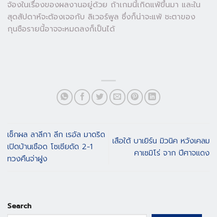
จ้องในเรื่องของผลงานอยู่ด้วย ถ้าเกมนี้เกิดแพ้ขึ้นมา และใน
สุดสัปดาห์จะต้องเจอกับ ลิเวอร์พูล ซึ่งก็น่าจะแพ้ ชะตาของ
กุนซือรายนี้อาจจะหมดลงก็เป็นได้
เช็กผล ลาลีกา ลีก เรอัล มาดริด
เสือใต้ บาเยิร์น มิวนิค หวังเคลม
เปิดบ้านเชือด โซเซียดัด 2-1
คาเซมิโร่ จาก ปีศาจแดง
ทวงคืนจ่าฝูง
Search