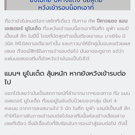
ถือว่ายังไม่หมดโอกาสซักทีเดียว กับทาง ทัพ
ปีศาจแดง แมน
เชสเตอร์ ยูไนเต็ด
ที่จะหวังเข้ารอบน็อกเอาท์ในศึก ยูฟ่า แชมป์
เปี้ยนส์ ลีก ในปีนี้ โดยที่นัดสุดท้ายนั้นต้องเอาชนะ บาเยิร์น มิ
วนิค ให้ได้สถานเดียวเท่านั้น และภาวนาให้อีกคู่นั้นจบลงด้วยผล
เสมอ ถึงจะมีสิทธิในการเข้ารอบต่อไป มันอาจจะดูยาก แต่ว่า
แฟนบอลของทีมก็ยังหวังว่ามันจะเป็นไปได้
แมนฯ ยูไนเต็ด ลุ้นหนัก หากยังหวังเข้ารบต่อ
ไป
บอกได้เลยว่ามันเป็นสถการณ์ที่ลำบากมากๆของทาง ทีม แมน
เชสเตอร์ ยูไนเต็ด ที่จมอยู่ในอันดับบ๊วยของกลุ่ม มีแค่ 4
คะแนน จากการลงสนามไป 5 นัด ในศึก ยูฟ่า แชมป์เปี้ยนส์ ลีก
ทำให้โอกาสในการเข้ารอบต่อไปของทีมนั้นค่อนข้างเลือนลาง
เลยทีเดียว ซึ่งมีเงื่อนไขที่ซับซ้อนในการจะเข้าสู่รอบต่อไป ดังนี้