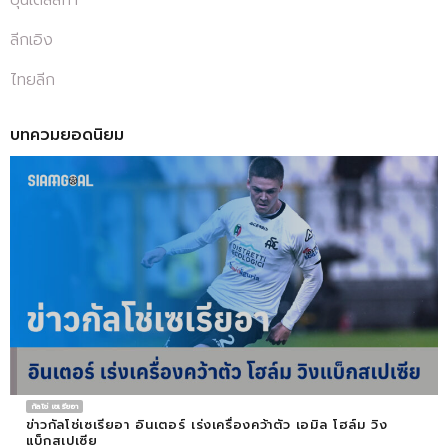
ลีกเอิง
ไทยลีก
บทควมยอดนิยม
กัลโช่ เซเรียอา
ข่าวกัลโช่เซเรียอา อินเตอร์ เร่งเครื่องคว้าตัว เอมิล โฮล์ม วิง
แบ็กสเปเซีย