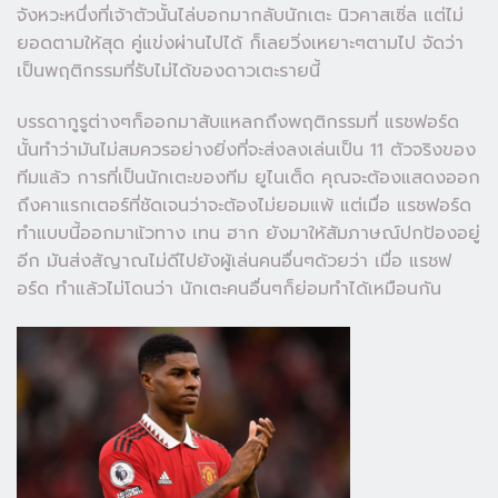
จังหวะหนึ่งที่เจ้าตัวนั้นไล่บอกมากลับนักเตะ นิวคาสเซิ่ล แต่ไม่
ยอดตามให้สุด คู่แข่งผ่านไปได้ ก็เลยวิ่งเหยาะๆตามไป จัดว่า
เป็นพฤติกรรมที่รับไม่ได้ของดาวเตะรายนี้
บรรดากูรูต่างๆก็ออกมาสับแหลกถึงพฤติกรรมที่ แรชฟอร์ด
นั้นทำว่ามันไม่สมควรอย่างยิ่งที่จะส่งลงเล่นเป็น 11 ตัวจริงของ
ทีมแล้ว การที่เป็นนักเตะของทีม ยูไนเต็ด คุณจะต้องแสดงออก
ถึงคาแรกเตอร์ที่ชัดเจนว่าจะต้องไม่ยอมแพ้ แต่เมื่อ แรชฟอร์ด
ทำแบบนี้ออกมาแ้วทาง เทน ฮาก ยังมาให้สัมภาษณ์ปกป้องอยู่
อีก มันส่งสัญาณไม่ดีไปยังผู้เล่นคนอื่นๆด้วยว่า เมื่อ แรชฟ
อร์ด ทำแล้วไม่โดนว่า นักเตะคนอื่นๆก็ย่อมทำได้เหมือนกัน