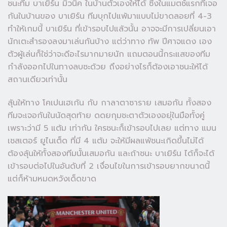
ชนะทีม บาเยิร์น มิวนิค ในบ้านตัวเองให้ได้ ซึ่งในแมตช์แรกที่เจอ
กันในบ้านของ บาเยิร์น ทีมบุกไปแพ้มาแบบไม่ขาดลอยที่ 4-3
ทำให้เกมนี้ บาเยิร์น ที่เข้ารอบไปแล้วนั้น อาจจะมีการเปลี่ยนเอา
นักเตะสำรองลงมาเล่นกันบ้าง แต่ว่าทาง ทัพ ปีศาจแดง เอง
ตัวผู้เล่นก็ใช่ว่าจะดีอะไรมากมายนัก แถมตอนนี้กระแสของทีม
กำลังออกไปในทางลบซะด้วย ถึงอย่างไรก็ต้องเอาชนะให้ได้
สถานเดียวเท่านั้น
ลุ้นให้ทาง โคเปนเฮเก้น กับ กาลาตาซาราย เสมอกัน ทั้งสอง
ทีมจะเจอกันในนัดสุดท้าย ดดยกุมชะตาตัวเองอยุ่ในมือทั้งคู่
เพราะว่ามี 5 แต้ม เท่ากัน ใครชนะก็เข้ารอบไปเลย แต่ทาง แมน
เชสเตอร์ ยูไนเต็ด ที่มี 4 แต้ม จะให้มีผลแพ้ชนะเกิดขึ้นไม่ได้
ต้องลุ้นให้ทั้งสองทีมนั้นเสมอกัน และถ้าชนะ บาเยิร์น ได้ก็จะได้
เข้ารอบต่อไปในอันดับที่ 2 เงื่อนไขในการเข้ารอบยากขนาดนี้
แต่ก็ห้ามหมดหวังเด็ดขาด