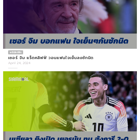
พรีเมียร์ลีก
เซอร์ จิม แร็ตคลิฟฟ์ วอนแฟนใจเย็นลงซักนิด
April 24, 2024