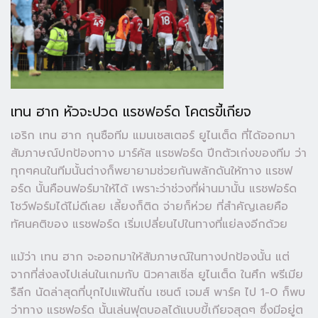
เทน ฮาก หัวจะปวด แรชฟอร์ด โคตรขี้เกียจ
เอริก เทน ฮาก กุนซือทีม แมนเชสเตอร์ ยูไนเต็ด ที่ได้ออกมา
สัมภาษณ์ปกป้องทาง มาร์คัส แรชฟอร์ด ปีกตัวเก่งของทีม ว่า
ทุกๆคนในทีมนั้นต่างก็พยายามช่วยกันพลักดันให้ทาง แรชฟ
อร์ด นั้นคือนฟอร์มาให้ได้ เพราะว่าช่วงที่ผ่านมานั้น แรชฟอร์ด
โชว์ฟอร์มได้ไม่ดีเลย เลี้ยงก็ติด จ่ายก็ห่วย ที่สำคัญเลยคือ
ทัศนคติของ แรชฟอร์ด เริ่มเปลี่ยนไปในทางที่แย่ลงอีกด้วย
แม้ว่า เทน ฮาก จะออกมาให้สัมภาษณ์ในทางปกป้องนั้น แต่
จากที่ส่งลงไปเล่นในเกมกับ นิวคาสเซิ่ล ยูไนเต็ด ในศึก พรีเมีย
รืลีก นัดล่าสุดที่บุกไปแพ้ในถิ่น เซนต์ เจมส์ พาร์ค ไป 1-0 ก็พบ
ว่าทาง แรชฟอร์ด นั้นเล่นฟุตบอลได้แบบขี้เกียจสุดๆ ซึ่งมีอยู่ต