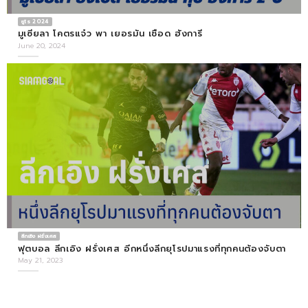
ยูโร 2024
มูเซียลา โคตรแจ๋ว พา เยอรมัน เชือด ฮังการี
June 20, 2024
ลีกเอิง ฝรั่งเศส
ฟุตบอล ลีกเอิง ฝรั่งเศส อีกหนึ่งลีกยุโรปมาแรงที่ทุกคนต้องจับตา
May 21, 2023