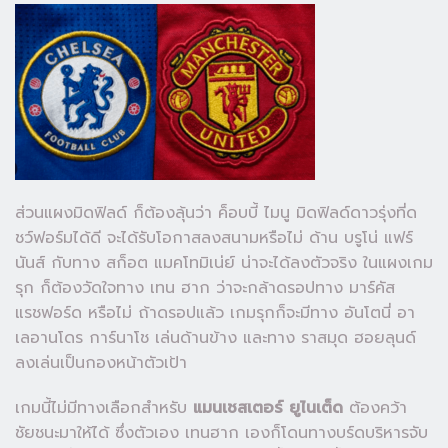
ส่วนแผงมิดฟิลด์ ก็ต้องลุ้นว่า ค็อบบี้ ไมนู มิดฟิลด์ดาวรุ่งที่ด
ชว์ฟอร์มได้ดี จะได้รับโอกาสลงสนามหรือไม่ ด้าน บรูโน่ แฟร์
นันส์ กับทาง สก็อต แมคโทมิเน่ย์ น่าจะได้ลงตัวจริง ในแผงเกม
รุก ก็ต้องวัดใจทาง เทน ฮาก ว่าจะกล้าดรอปทาง มาร์คัส
แรชฟอร์ด หรือไม่ ถ้าดรอปแล้ว เกมรุกก็จะมีทาง อันโตนี่ อา
เลอานโดร การ์นาโช เล่นด้านข้าง และทาง ราสมุด ฮอยลุนด์
ลงเล่นเป็นกองหน้าตัวเป้า
เกมนี้ไม่มีทางเลือกสำหรับ
แมนเชสเตอร์ ยูไนเต็ด
ต้องคว้า
ชัยชนะมาให้ได้ ซึ่งตัวเอง เทนฮาก เองก็โดนทางบร์ดบริหารจับ