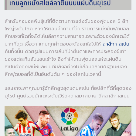
สำหรับคอบอลพันธุ์แท้ที่ติดตามการแข่งขันของฟุตบอล 5 ลีก
ใหญ่ระดับโลก หากให้ตอบคำถามที่ว่า รายการแข่งขันฟุตบอล
ลีกของที่ใดที่จะได้เห็นลีลาความสามารถเฉพาะตัวของนักเตะได้
มากที่สุด เชื่อว่า แทบทุกคำตอบจะต้องเทใจไปให้
ลาลีกา สเปน
กันทั้งนั้น ด้วยรูปแบบการเล่นที่น่าตื่นตาและการประลองฝีเท้า
ของแต่ละทีมอันแสนเร้าใจ จึงทำให้เกมฟุตบอลแห่งแผ่นดิน
สเปนยังคงเสน่ห์และมนต์ขลังอย่างไม่เสื่อมคลายในฐานะของ
ลีกฟุตบอลที่ดีเป็นอันดับต้น ๆ ของโลกในเวลานี้
และเราจะพาคุณมารู้จักลีกสูงสุดแดนสเปน ท็อปลีกที่ดีที่สุดของ
ยุโรป ศูนย์รวมนักเตะระดับเวิร์ลคลาสมากมาย ลีกลาลีกาสเปน