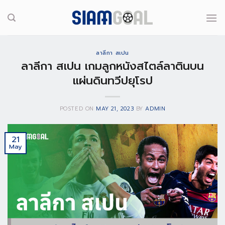
Skip
to
content
ลาลีกา สเปน
ลาลีกา สเปน เกมลูกหนังสไตล์ลาตินบน
แผ่นดินทวีปยุโรป
POSTED ON
MAY 21, 2023
BY
ADMIN
21
May