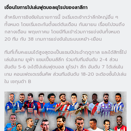
เงื่อนไขการไปเล่นฟุตบอลยุโรปของลาลีกา
สำหรับการชิงชัยในรายการนี้ จะเริ่มเตะช้ากว่าลีกใหญ่อื่น ๆ
ทั้งหมด โดยเริ่มเตะกันตั้งแต่ต้นเดือน กันยายน เรื่อยไปจนถึง
กลางเดือน พฤษภาคม โดยมีทีมเข้าร่วมการแข่งขันทั้งหมด
20 ทีม กับ 38 เกมการแข่งขันในระบบเหย้า-เยือน
ทีมที่เก็บคะแนนได้สูงสุดจะเป็นแชมป์ประจำฤดูกาล และได้สิทธิ์ไป
เล่นในเกม ยูฟ่า แชมเปี้ยนส์ลีก ร่วมกับทีมอันดับ 2-4 ส่วน
อันดับ 5-6 จะได้ไปเล่นฟุตบอล ยูโรปา ลีก อันดับ 7 ได้เล่นใน
เกม คอนเฟดเดเรชั่นคัพ ส่วนทีมอันดับ 18-20 จะต้องชั้นไปเล่น
ใน เซกุนด้า B