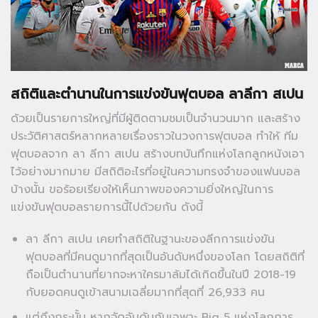
สถิติและตำนานในการแข่งขันฟุตบอล ลาลีกา สเปน
ด้วยเป็นรายการใหญ่ที่มีผู้ติดตามชมเป็นจำนวนมาก และสร้าง
ประวัติศาสตร์หลากหลายเรื่องราวในวงการฟุตบอล ทำให้ ทีม
ฟุตบอลจาก ลา ลีกา สเปน สร้างบทบันทึกแห่งโลกลูกหนังเอา
ไว้อย่างมากมาย มีสถิติอะไรที่อยู่ในความทรงจำของแฟนบอล
บ้างนั้น ขอร้อยเรียงให้เห็นภาพของความยิ่งใหญ่ในการ
แข่งขันฟุตบอลรายการนี้ไปด้วยกัน ดังนี้
ลา ลีกา สเปน เคยทำสถิติในฐานะของลีกการแข่งขัน
ฟุตบอลที่มีคนดูมากที่สุดเป็นอันดับหนึ่งของโลก โดยสถิติที่
ถือเป็นตำนานที่ยากจะหาใครมาล้มได้เกิดขึ้นในปี 2018-19
กับยอดคนดูเข้าสนามเฉลี่ยมากที่สุดที่ 26,933 คน
แต่ถึงกระนั้น หากจัดอันดับกันเฉพาะ Big 5 แห่งโลกการ