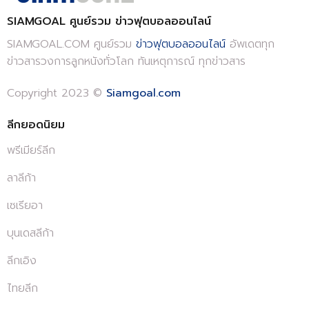
SIAMGOAL ศูนย์รวม ข่าวฟุตบอลออนไลน์
SIAMGOAL.COM ศูนย์รวม
ข่าวฟุตบอลออนไลน์
อัพเดตทุก
ข่าวสารวงการลูกหนังทั่วโลก ทันเหตุการณ์ ทุกข่าวสาร
Copyright 2023 ©
Siamgoal.com
ลีกยอดนิยม
พรีเมียร์ลีก
ลาลีก้า
เซเรียอา
บุนเดสลีก้า
ลีกเอิง
ไทยลีก