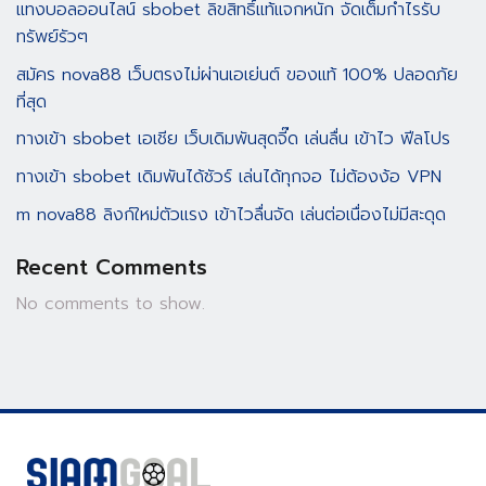
แทงบอลออนไลน์ sbobet ลิขสิทธิ์แท้แจกหนัก จัดเต็มกำไรรับ
ทรัพย์รัวๆ
สมัคร nova88 เว็บตรงไม่ผ่านเอเย่นต์ ของแท้ 100% ปลอดภัย
ที่สุด
ทางเข้า sbobet เอเชีย เว็บเดิมพันสุดจี๊ด เล่นลื่น เข้าไว ฟีลโปร
ทางเข้า sbobet เดิมพันได้ชัวร์ เล่นได้ทุกจอ ไม่ต้องง้อ VPN
m nova88 ลิงก์ใหม่ตัวแรง เข้าไวลื่นจัด เล่นต่อเนื่องไม่มีสะดุด
Recent Comments
No comments to show.