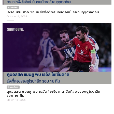
พรีเมียร์ลีก
เอริค เทน ฮาก วอนอย่าพึ่งตัดสินกันตอนนี้ รอจบฤดูกาลก่อน
October 4, 2024
วิเคราะห์บอล
ดูบอลสด แมนยู พบ เรอัล โซเซียดาด นัดที่สองของยูโรปาลีก
รอบ 16 ทีม
March 13, 2025