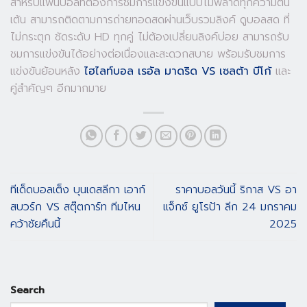
สำหรับแฟนบอลที่ต้องการชมการแข่งขันแบบไม่พลาดทุกความตื่น
เต้น สามารถติดตามการถ่ายทอดสดผ่านเว็บรวมลิงค์ ดูบอลสด ที่
ไม่กระตุก ชัดระดับ HD ทุกคู่ ไม่ต้องเปลี่ยนลิงค์บ่อย สามารถรับ
ชมการแข่งขันได้อย่างต่อเนื่องและสะดวกสบาย พร้อมรับชมการ
แข่งขันย้อนหลัง
ไฮไลท์บอล เรอัล มาดริด VS เซลต้า บีโก้
และ
คู่สำคัญๆ อีกมากมาย
ทีเด็ดบอลเต็ง บุนเดสลีกา เอาก์
ราคาบอลวันนี้ ริกาส VS อา
สบวร์ก VS สตุ๊ตการ์ท ทีมไหน
แจ็กซ์ ยูโรป้า ลีก 24 มกราคม
คว้าชัยคืนนี้
2025
Search