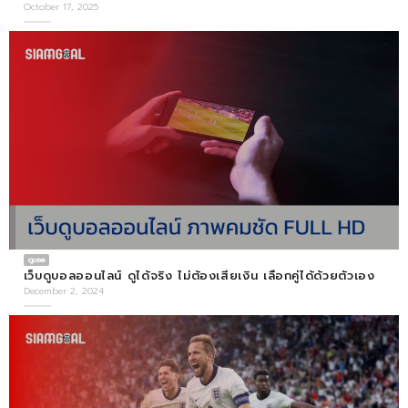
October 17, 2025
ดูบอล
เว็บดูบอลออนไลน์ ดูได้จริง ไม่ต้องเสียเงิน เลือกคู่ได้ด้วยตัวเอง
December 2, 2024