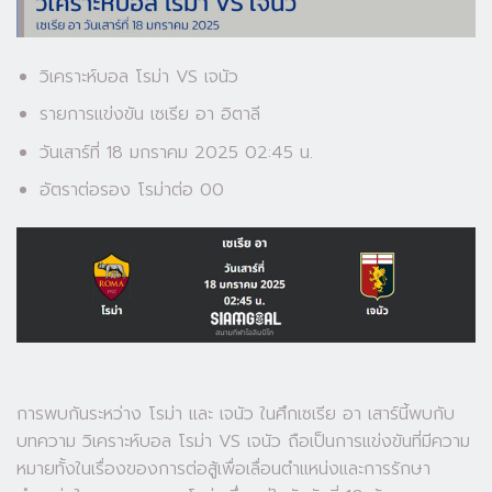
วิเคราะห์บอล โรม่า VS เจนัว
รายการแข่งขัน เซเรีย อา อิตาลี
วันเสาร์ที่ 18 มกราคม 2025 02:45 น.
อัตราต่อรอง โรม่าต่อ 00
การพบกันระหว่าง โรม่า และ เจนัว ในศึกเซเรีย อา เสาร์นี้พบกับ
บทความ วิเคราะห์บอล โรม่า VS เจนัว ถือเป็นการแข่งขันที่มีความ
หมายทั้งในเรื่องของการต่อสู้เพื่อเลื่อนตำแหน่งและการรักษา