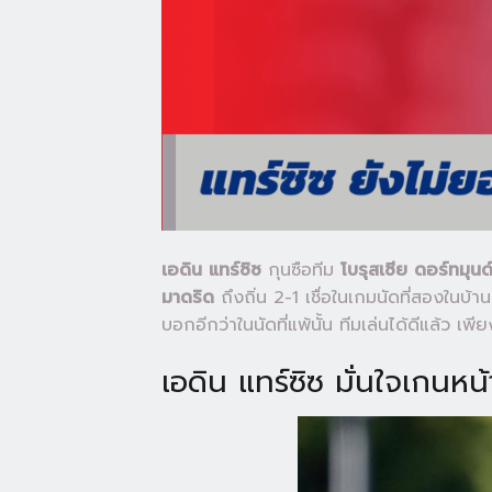
เอดิน แทร์ซิซ
กุนซือทีม
โบรุสเซีย ดอร์ทมุนด
มาดริด
ถึงถิ่น 2-1 เชื่อในเกมนัดที่สองในบ้าน
บอกอีกว่าในนัดที่แพ้นั้น ทีมเล่นได้ดีแล้ว เพ
เอดิน แทร์ซิซ มั่นใจเกนหน