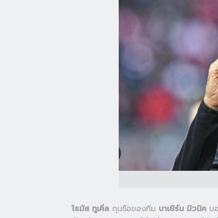
โธมัส ทูเคิ่ล
กุนซือของทีม
บาเยิร์น มิวนิค
บอก