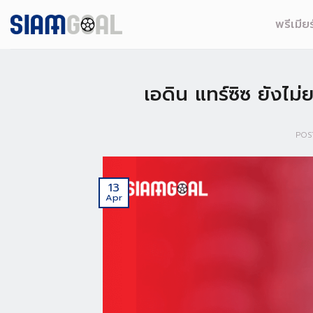
Skip
พรีเมีย
to
content
เอดิน แทร์ซิซ ยังไม
POS
13
Apr