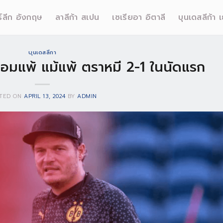
ร์ลีก อังกฤษ
ลาลีก้า สเปน
เซเรียอา อิตาลี
บุนเดสลีก้า 
บุนเดสลีกา
่ยอมแพ้ แม้แพ้ ตราหมี 2-1 ในนัดแรก
TED ON
APRIL 13, 2024
BY
ADMIN