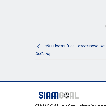
เตรียมปิดฉาก! โมดริช อาจลามาดริด เพร
เป็นต้นเหตุ
SIAMGOAL ศูนย์รวม ข่าวฟุตบอลอ