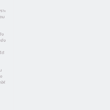
พราะ
แถม
ัง
ยยัง
ถ
ได้
้น
ิง
ให้