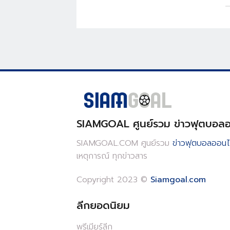
SIAMGOAL ศูนย์รวม ข่าวฟุตบอลอ
SIAMGOAL.COM ศูนย์รวม
ข่าวฟุตบอลออนไ
เหตุการณ์ ทุกข่าวสาร
Copyright 2023 ©
Siamgoal.com
ลีกยอดนิยม
พรีเมียร์ลีก