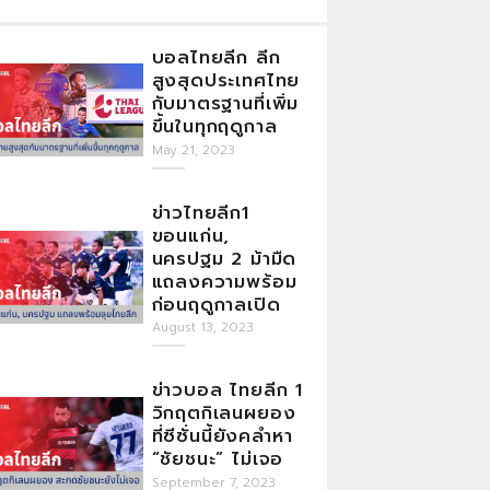
บอลไทยลีก ลีก
สูงสุดประเทศไทย
กับมาตรฐานที่เพิ่ม
ขึ้นในทุกฤดูกาล
May 21, 2023
ข่าวไทยลีก1
ขอนแก่น,
นครปฐม 2 ม้ามืด
แถลงความพร้อม
ก่อนฤดูกาลเปิด
August 13, 2023
ข่าวบอล ไทยลีก 1
วิกฤตกิเลนผยอง
ที่ซีซั่นนี้ยังคลำหา
“ชัยชนะ” ไม่เจอ
September 7, 2023