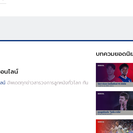
บทควมยอดนิ
อนไลน์
ลน์
อัพเดตทุกข่าวสารวงการลูกหนังทั่วโลก ทัน