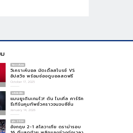
ยม
วิเคราะห์บอล
วิเคราะห์บอล มิดเดิ้ลสโบรช์ VS
อิปสวิช พร้อมช่องดูบอลสดฟรี
October 17, 2025
พรีเมียร์ลีก
แมนยูเดินเกมไว! ดัน ไมเคิ่ล คาร์ริค
รีเทิร์นคุมทัพชั่วคราวจนจบซีซั่น
January 14, 2026
ยูโร 2024
อังกฤษ 2-1 สโลวาเกีย ดราม่ารอบ
16 ทีมสุดท้าย พลิกแซงช่วงต่อเวลา