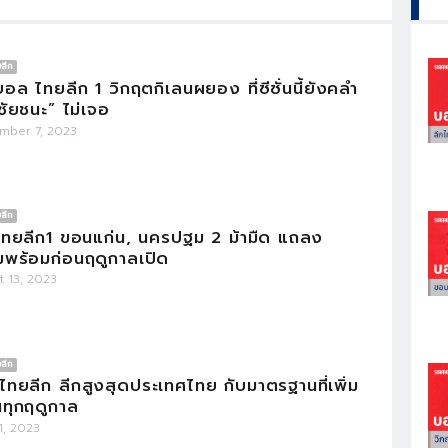
ลีก
บอล ไทยลีก 1 วิกฤตกิเลนผยอง ที่ซีซั่นนี้ยังคลำ
ชัยชนะ” ไม่เจอ
mber 7, 2023
ลีก
ไทยลีก1 ขอนแก่น, นครปฐม 2 ม้ามืด แถลง
มพร้อมก่อนฤดูกาลเปิด
t 13, 2023
ลีก
ทยลีก ลีกสูงสุดประเทศไทย กับมาตรฐานที่เพิ่ม
ในทุกฤดูกาล
1, 2023