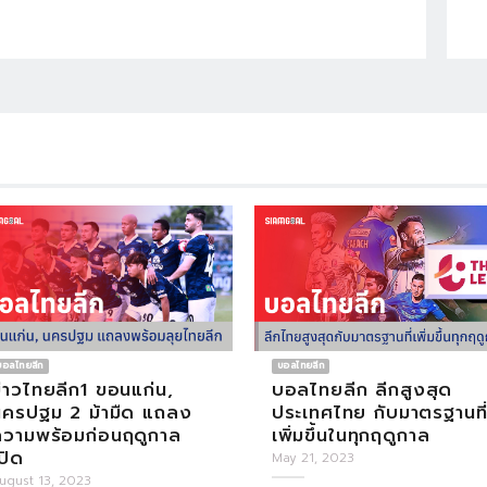
บอลไทยลีก
บอลไทยลีก
่าวไทยลีก1 ขอนแก่น,
บอลไทยลีก ลีกสูงสุด
นครปฐม 2 ม้ามืด แถลง
ประเทศไทย กับมาตรฐานที
ความพร้อมก่อนฤดูกาล
เพิ่มขึ้นในทุกฤดูกาล
เปิด
May 21, 2023
ugust 13, 2023