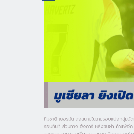
ทีมชาติ เยอรมัน ลงสนามในเกมรอบแบ่งกลุ่มนัดที
รอบทันที ส่วนทาง ฮังการี หลังชนฝา ถ้าแพ้อี