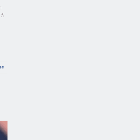
อ
ด้
ครส