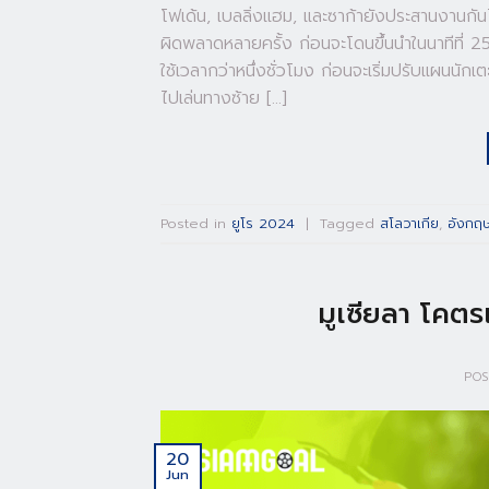
โฟเด้น, เบลลิ่งแฮม, และซาก้ายังประสานงานกันไ
ผิดพลาดหลายครั้ง ก่อนจะโดนขึ้นนำในนาทีที่ 25
ใช้เวลากว่าหนึ่งชั่วโมง ก่อนจะเริ่มปรับแผนนั
ไปเล่นทางซ้าย […]
Posted in
ยูโร 2024
|
Tagged
สโลวาเกีย
,
อังกฤ
มูเซียลา โคตร
PO
20
Jun