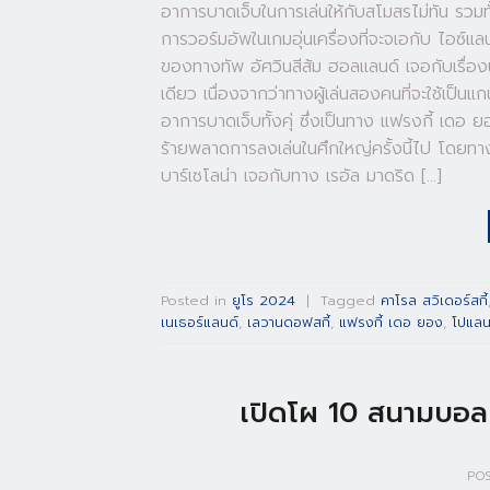
อาการบาดเจ็บในการเล่นให้กับสโมสรไม่ทัน รวมทั้
การวอร์มอัพในเกมอุ่นเครื่องที่จะจเอกับ ไอซ์แ
ของทางทัพ อัศวินสีส้ม ฮอลแลนด์ เจอกับเรื่อ
เดียว เนื่องจากว่าทางผู้เล่นสองคนที่จะใช้เป็
อาการบาดเจ็บทั้งคุ่ ซึ่งเป็นทาง แฟรงกี้ เดอ ย
ร้ายพลาดการลงเล่นในศึกใหญ่ครั้งนี้ไป โดยทาง 
บาร์เซโลน่า เจอกับทาง เรอัล มาดริด […]
Posted in
ยูโร 2024
|
Tagged
คาโรล สวิเดอร์สกี้
เนเธอร์แลนด์
,
เลวานดอฟสกี้
,
แฟรงกี้ เดอ ยอง
,
โปแลน
เปิดโผ 10 สนามบอล ย
PO