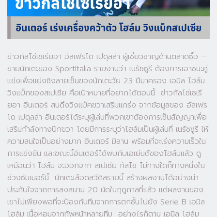
ข่าวกัลโช่เซเรียอา อัลเฟรโด เปดุลล่า ผู้เชี่ยวชาญด้านตลาดซื้อ –
ขายนักเตะของ SportItalia รายงานว่า เนรัซซูรี ต้องการเอาชนะคู่
แข่งเพื่อแย่งชิงลายเซ็นของนักเตะวัย 23 ปีมาครอง เอมิล โฮล์ม
วิงแบ็กของสเปเซีย คือเป้าหมายที่อยากได้ตอนนี้ ข่าวกัลโช่เซเรี
ยอา อินเตอร์ สนดึงวิงแบ็คขวาเสริมแกร่ง จากข้อมูลของ อัลเฟร
โด เปดุลล่า อินเตอร์ได้ระบุผู้เล่นที่พวกเขาต้องการเซ็นสัญญาเพื่อ
เสริมกำลังทางปีกขวา โดยมีการระบุว่าโฮล์มเป็นผู้เล่นที่ เนรัซซูรี ให้
ความสนใจเป็นอย่างมาก อินเตอร์ มิลาน พร้อมที่จะเร่งความเร็วใน
การแข่งขัน และขณะนี้อินเตอร์ได้พบกับเอเย่นต์ของโฮล์มแล้ว ดู
เหมือนว่า โฮล์ม จะออกจาก สเปเซีย กัลโช ไม่ทางใดก็ทางหนึ่งใน
ช่วงซัมเมอร์นี้ นักเตะเลือดสวีดิสรายนี้ สร้างผลงานได้อย่างน่า
ประทับใจจากการลงสนาม 20 นัดในฤดูกาลที่แล้ว แต่ผลงานของ
เขาไม่เพียงพอที่จะป้องกันทีมจากการตกชั้นไปยัง Serie B เอมิล
โฮล์ม เนื้อหอมจากทัพหน้าหลายทีม อย่างไรก็ตาม เอมิล โฮล์ม