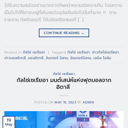
ได้รับความสนใจอย่างมากจากทัพหน้าหลายต่อหลายทีม โดยความ
เป็นไปได้ที่เขาจะอยู่ที่สโมสรปัจจุบันเดิมต่อไปนั่นต่ำมาก ๆ ตาม
รายงาน ทัพอินเตอร์ ได้ปล่อยข้อเสนอดี […]
CONTINUE READING
→
Posted in
กัลโช่ เซเรียอา
|
Tagged
กัลโช่ เซเรียอา
,
ข่าวกัลโช่เซเรียอา
,
ข่าวบอลอิตาลี
,
บอลอิตาลี
,
อินเตอร์ มิลาน
,
อินเตอร์มิลาน
,
เอมิล โฮล์ม
กัลโช่ เซเรียอา
กัลโช่เซเรียอา มนต์เสน่ห์แห่งฟุตบอลจาก
อิตาลี
POSTED ON
MAY 19, 2023
BY
ADMIN
19
May