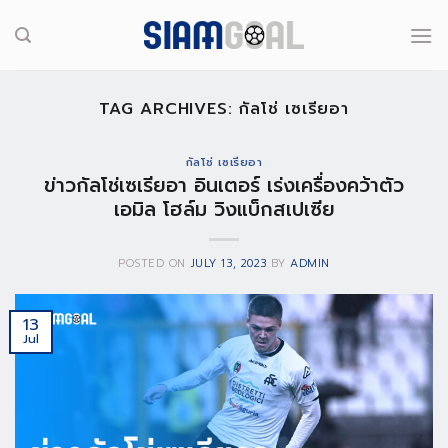
Skip
to
content
TAG ARCHIVES:
กัลโช่ เซเรียอา
กัลโช่ เซเรียอา
ข่าวกัลโช่เซเรียอา อินเตอร์ เร่งเครื่องคว้าตัว
เอมิล โฮล์ม วิงแบ็กสเปเซีย
POSTED ON
JULY 13, 2023
BY
ADMIN
13
Jul