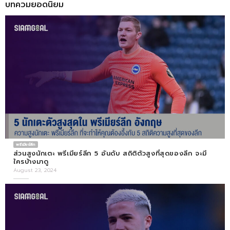
บทควมยอดนิยม
พรีเมียร์ลีก
ส่วนสูงนักเตะ พรีเมียร์ลีก 5 อันดับ สถิติตัวสูงที่สุดของลีก จะมี
ใครบ้างมาดู
August 23, 2024