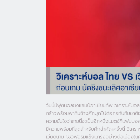
วันนี้มีฟุตบอลชิงแชมป์อาเซียนคัพ วิเคราะห์
กร้าวพร้อมพาทีมช้างศึกบุกไปต่อกรกับทีมชาติเ
ความมั่นใจว่าเกมนี้จะเป็นอีกหนึ่งแมตช์ที่แฟนบอลไ
มีความพร้อมที่สุดสำหรับศึกสำคัญครั้งนี้ วิเคร
เวียดนาม โชว์ฟอร์มแข็งแกร่งอย่างต่อเนื่องในศ