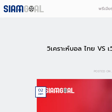
Skip
พรีเมีย
to
content
วิเคราะห์บอล ไทย VS เ
POSTED ON
02
Jan