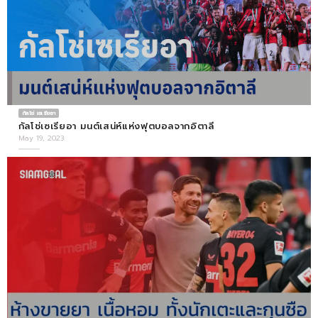
กัลโช่ เซเรียอา
กัลโช่เซเรียอา มนต์เสน่ห์แห่งฟุตบอลจากอิตาลี
May 19, 2023