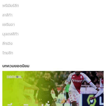
พรีเมียร์ลีก
ลาลีก้า
เซเรียอา
บุนเดสลีก้า
ลีกเอิง
ไทยลีก
บทควมยอดนิยม