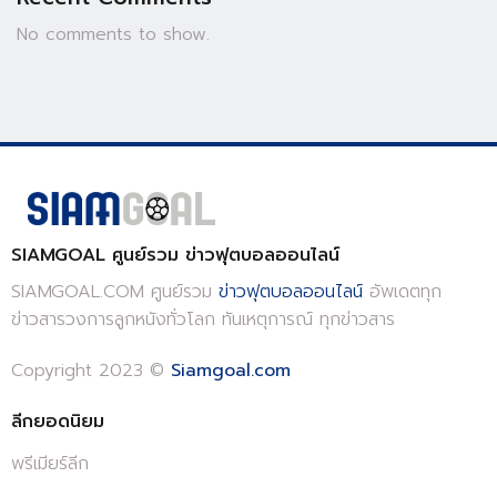
No comments to show.
SIAMGOAL ศูนย์รวม ข่าวฟุตบอลออนไลน์
SIAMGOAL.COM ศูนย์รวม
ข่าวฟุตบอลออนไลน์
อัพเดตทุก
ข่าวสารวงการลูกหนังทั่วโลก ทันเหตุการณ์ ทุกข่าวสาร
Copyright 2023 ©
Siamgoal.com
ลีกยอดนิยม
พรีเมียร์ลีก