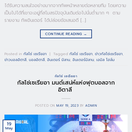
ได้รับความสนใจอย่างมากจากทัพหน้าหลายต่อหลายทีม โดยความ
เป็นไปได้ที่เขาจะอยู่ที่สโมสรปัจจุบันเดิมต่อไปนั่นต่ำมาก ๆ ตาม
รายงาน ทัพอินเตอร์ ได้ปล่อยข้อเสนอดี […]
CONTINUE READING
→
Posted in
กัลโช่ เซเรียอา
|
Tagged
กัลโช่ เซเรียอา
,
ข่าวกัลโช่เซเรียอา
,
ข่าวบอลอิตาลี
,
บอลอิตาลี
,
อินเตอร์ มิลาน
,
อินเตอร์มิลาน
,
เอมิล โฮล์ม
กัลโช่ เซเรียอา
กัลโช่เซเรียอา มนต์เสน่ห์แห่งฟุตบอลจาก
อิตาลี
POSTED ON
MAY 19, 2023
BY
ADMIN
19
May