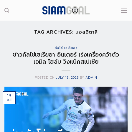
Skip
to
content
TAG ARCHIVES:
บอลอิตาลี
กัลโช่ เซเรียอา
ข่าวกัลโช่เซเรียอา อินเตอร์ เร่งเครื่องคว้าตัว
เอมิล โฮล์ม วิงแบ็กสเปเซีย
POSTED ON
JULY 13, 2023
BY
ADMIN
13
Jul