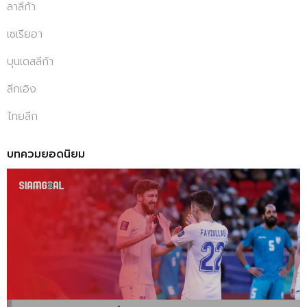
ลาลีก้า
เซเรียอา
บุนเดสลีก้า
ลีกเอิง
ไทยลีก
บทควมยอดนิยม