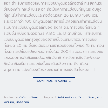
ยอา สำหรับการชิงชัยในการแข่งขันฟุตบอลลีกอิตาลี ที่เรียกกันใน
ชื่อของศึก กัลโช่ เซเรีย อา ถือเป็นลีกการแข่งขันที่อยู่ในระดับสูง
ที่สุด เริ่มทำการแข่งขันและก่อตั้งในวันที่ 26 มีนาคม 1898 รวม
ระยะเวลากว่า 100 ปีที่ฟุตบอลรายการนี้ได้ลงสนามทำการแข่งขัน
ระบบการแข่งขันฟุตบอลลีกของ อิตาลี จะมีการชิงชัยทั้งหมด 4
ระดับชั้น แบ่งตามตัวอักษร A,B,C และ D ตามลำดับ สำหรับการ
แข่งขันฟุตบอลลีกสูงสุดของอิตาลีนั้นจะมีทีมเข้าร่วมการชิงชัย
ทั้งหมด 20 ทีม ซึ่งแต่เดิมจะมีทีมเข้าร่วมชิงชัยทั้งหมด 18 ทีม ก่อน
ที่จะมีการเปลี่ยนแปลงใหม่อีกครั้งในปี 2004 ระยะเวลาการแข่งขัน
และระบบการตัดสินแชมป์บอลลีกอิตาลี สำหรับการชิงชัยฟุตบอล
ลีกอิตาลีจะเริ่มการแข่งขันตั้งแต่เดือนสิงหาคม ถึง เดือน
พฤษภาคม แต่ละทีมจะต้องลงสนามทำการแข่งขันทั้งหมด […]
CONTINUE READING
→
Posted in
กัลโช่ เซเรียอา
|
Tagged
กัลโช่ เซเรียอา
,
กัลโช่เซเรียอา
,
ข่าว
ฟุตบอล
,
บอลอิตาลี