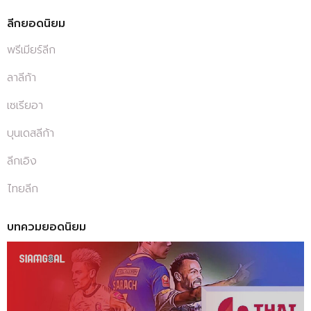
ลีกยอดนิยม
พรีเมียร์ลีก
ลาลีก้า
เซเรียอา
บุนเดสลีก้า
ลีกเอิง
ไทยลีก
บทควมยอดนิยม