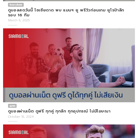
วิเคราะห์บอล
ดูบอลสดวันนี้ โซเซียดาด พบ แมนฯ ยู พรีวิวก่อนเกม ยูโรป้าลีก
รอบ 16 ทีม
March 6, 2025
ดูบอล
ดูบอลผ่านเน็ต ดูฟรี ทุกคู่ ทุกลีก ทุกอุปกรณ์ ไม่มีโฆษณา
October 16, 2024