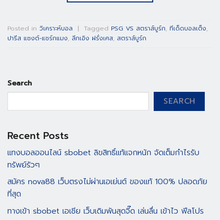
Posted in
วิเคราะห์บอล
|
Tagged
PSG VS สตราส์บูร์ก
,
ทีเด็ดบอลเต็ง
,
ปารีส แซงต์-แชร์กแมง
,
ลีกเอิง ฝรั่งเศส
,
สตราส์บูร์ก
Search
SEARCH
Recent Posts
แทงบอลออนไลน์ sbobet ลิขสิทธิ์แท้แจกหนัก จัดเต็มกำไรรับ
ทรัพย์รัวๆ
สมัคร nova88 เว็บตรงไม่ผ่านเอเย่นต์ ของแท้ 100% ปลอดภัย
ที่สุด
ทางเข้า sbobet เอเชีย เว็บเดิมพันสุดจี๊ด เล่นลื่น เข้าไว ฟีลโปร