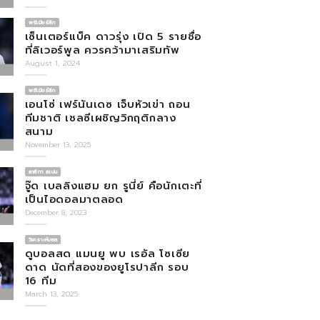
พรีเมียร์ลีก
เซ็นเตอร์แบ็ค ดาวรุ่ง เปิด 5 รายชื่อ
ที่ลิเวอร์พูล ควรคว้ามาเสริมทัพ
August 1, 2024
พรีเมียร์ลีก
เอนโซ่ เฟร์นันเดซ เจ็บหัวเข่า ถอน
ทีมชาติ เชลซีเผชิญวิกฤติกลาง
สนาม
November 13, 2025
ลาลีกา สเปน
จู๊ด เบลลิงแฮม ยก รูนี่ย์ คือนักเตะที่
เป็นไอดอลมาตลอด
December 8, 2023
วิเคราะห์บอล
ดูบอลสด แมนยู พบ เรอัล โซเซีย
ดาด นัดที่สองของยูโรปาลีก รอบ
16 ทีม
March 13, 2025