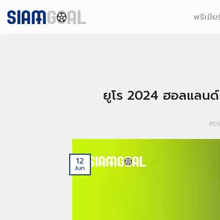
Skip
พรีเมีย
to
content
ยูโร 2024 ฮอลแลนด์
PO
12
Jun