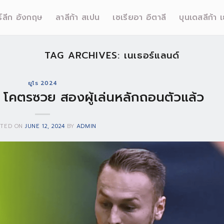
ร์ลีก อังกฤษ
ลาลีก้า สเปน
เซเรียอา อิตาลี
บุนเดสลีก้า 
TAG ARCHIVES:
เนเธอร์แลนด์
ยูโร 2024
 โคตรซวย สองผู้เล่นหลักถอนตัวแล้ว
STED ON
JUNE 12, 2024
BY
ADMIN