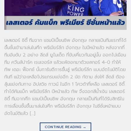
เลสเตอร์ ซิตี้ ทีมจาก แชมป์เปี้ยนชิพ อังกฤษ กลายเป้นทีมแรกที่ได้
ขึ้นชั้นเข้ามาเล่นในศึก พรีเมียร์ลีก อังกฤษ ในปีหน้าแล้ว หลังจากที่
ทีมอันดับ 2 อย่าง ลีดส์ ยูไนเต็ด ที่ขับเคี่ยวกันอยู่นั้น ออกไปเยือน
ทีม ควีนส์ปาร์ค เรนเจอร์ส แล้วแพ้ออกมาด้วยสกอร์ 4-0 ทำให้
ทัพ เดอะ ฟ็อกซ์ นั้นการันตีการขึ้นสู่ พรีเมียร์ลีก แบบอัตโนมัติโดย
ทันที แม้ว่าจะเหลือโปรแกรมแข่งอีก 2 นัด ก้ตาม ส่งให้ ลีดส์ ต้อง
ลุ้นแย่งกับทาง อิปสวิช ทาวน์ ในอีก 1 โควต้าที่เหลือ เลสเตอร์ ซิตี้
ทำได้คัมแบ็ก พรีเมียร์ลีก ปีหน้าแล้ว ทัพ จิ้งจอกสีน้ำเงิน เลสเตอร์
ซิตี้ ทีมจากศึก แชมป์เปี้ยนชิพ อังกฤษ กลายเป็นทีมที่ได้รับสิทธิใน
การเลื่อนชั้นขึ้นมาเล่นในศึก พรีเมียร์ลีก อังกฤษ ในซีซั่นหน้าแบบ
อัตโนมัติแล้ว […]
CONTINUE READING
→