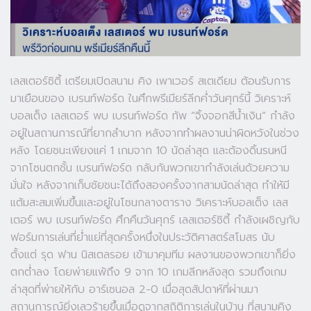
เลสเตอร์ซิตี้ เตรียมเปิดสนาม คิง เพาเวอร์ สเตเดียม ต้อนรับการ
มาเยือนของ เบรนท์ฟอร์ด ในศึกพรีเมียร์ลีกค่ำวันศุกร์นี้ วิเคราะห์
บอลเต็ง เลสเตอร์ พบ เบรนท์ฟอร์ด ทัพ “จิ้งจอกสีน้ำเงิน” กำลัง
อยู่ในสถานการณ์ที่ยากลำบาก หลังจากทำผลงานน่าผิดหวังในช่วง
หลัง โดยชนะเพียงแค่ 1 เกมจาก 10 นัดล่าสุด และต้องดิ้นรนหนี
จากโซนตกชั้น เบรนท์ฟอร์ด กลับกันพวกเขากำลังเล่นด้วยความ
มั่นใจ หลังจากเก็บชัยชนะได้ถึงสองครั้งจากสามนัดล่าสุด ทำให้มี
แต้มสะสมเพิ่มขึ้นและอยู่ในโซนกลางตาราง วิเคราะห์บอลเต็ง เลส
เตอร์ พบ เบรนท์ฟอร์ด ศึกคืนวันศุกร์ เลสเตอร์ซิตี้ กำลังเผชิญกับ
ฟอร์มการเล่นที่ย่ำแย่ที่สุดครั้งหนึ่งในประวัติศาสตร์สโมสร นับ
ตั้งแต่ รุด ฟาน นิสเตลรอย เข้ามาคุมทีม ผลงานของพวกเขาก็ยิ่ง
ตกต่ำลง โดยพ่ายแพ้ถึง 9 จาก 10 เกมลีกหลังสุด รวมถึงเกม
ล่าสุดที่พ่ายให้กับ อาร์เซนอล 2-0 เมื่อสุดสัปดาห์ที่ผ่านมา
สถานการณ์ยิ่งเลวร้ายขึ้นเมื่อดูจากสถิติการเล่นในบ้าน ที่สนามคิง