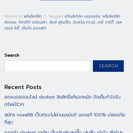
Posted in
พรีเมียร์ลีก
|
Tagged
ควีนส์ปาร์ค เรนเจอร์ส
,
พรีเมียร์ลีก
อังกฤษ
,
ริคาร์โก้ เปร์เรยร่า
,
ลีดส์ ยูไนเต็ด
,
อิปสวิช ทาวน์
,
เจมี่ วาร์ดี้
,
เลส
เตอร์ ซิตี้
,
เอ็นโซ่ มาเรสก้า
Search
SEARCH
Recent Posts
แทงบอลออนไลน์ sbobet ลิขสิทธิ์แท้แจกหนัก จัดเต็มกำไรรับ
ทรัพย์รัวๆ
สมัคร nova88 เว็บตรงไม่ผ่านเอเย่นต์ ของแท้ 100% ปลอดภัย
ที่สุด
ทางเข้า sbobet เอเชีย เว็บเดิมพันสุดจี๊ด เล่นลื่น เข้าไว ฟีลโปร