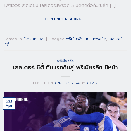
เพาเวอร์ สเตเดียม เลสเตอร์แพ้รวด 5 นัดติดต่อกันในลีก […]
CONTINUE READING
→
Posted in
วิเคราะห์บอล
|
Tagged
พรีเมียร์ลีก
,
เบรนท์ฟอร์ด
,
เลสเตอร์
ซิตี้
พรีเมียร์ลีก
เลสเตอร์ ซิตี้ ทีมแรกคืนสู่ พรีเมียร์ลีก ปีหน้า
POSTED ON
APRIL 28, 2024
BY
ADMIN
28
Apr