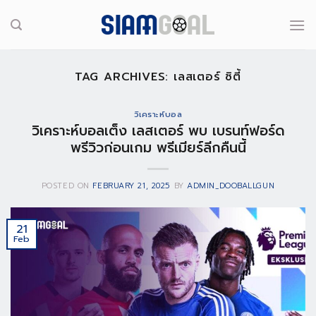
Skip
to
content
TAG ARCHIVES:
เลสเตอร์ ซิตี้
วิเคราะห์บอล
วิเคราะห์บอลเต็ง เลสเตอร์ พบ เบรนท์ฟอร์ด
พรีวิวก่อนเกม พรีเมียร์ลีกคืนนี้
POSTED ON
FEBRUARY 21, 2025
BY
ADMIN_DOOBALLGUN
21
Feb