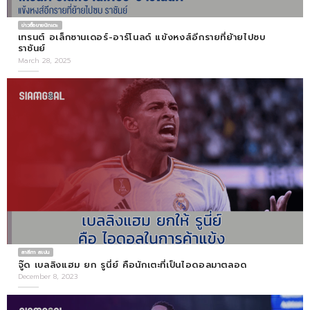
ข่าวซื้อขายนักเตะ
เทรนต์ อเล็กซานเดอร์-อาร์โนลด์ แข้งหงส์อีกรายที่ย้ายไปซบ
ราชันย์
March 28, 2025
ลาลีกา สเปน
จู๊ด เบลลิงแฮม ยก รูนี่ย์ คือนักเตะที่เป็นไอดอลมาตลอด
December 8, 2023