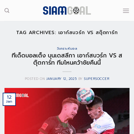
Skip
to
content
TAG ARCHIVES:
เอาก์สบวร์ก VS สตุ๊ตการ์ท
วิเคราะห์บอล
ทีเด็ดบอลเต็ง บุนเดสลีกา เอาก์สบวร์ก VS ส
ตุ๊ตการ์ท ทีมไหนคว้าชัยคืนนี้
POSTED ON
JANUARY 12, 2025
BY
SUPERSOCCER
12
Jan