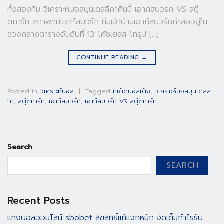
ทั้งสองทีม วิเคราะห์บอลบุนเดสลีกาคืนนี้ เอาก์สบวร์ก VS สตุ๊
ตการ์ท สภาพทีมเอาก์สบวร์ก ทีมเจ้าบ้านเอาก์สบวร์กกำลังอยู่ใน
ช่วงกลางตารางอันดับที่ 13 โค้ชเยสส์ โทรุป […]
CONTINUE READING
→
Posted in
วิเคราะห์บอล
|
Tagged
ทีเด็ดบอลเต็ง
,
วิเคราะห์บอลบุนเดสลี
กา
,
สตุ๊ตการ์ท
,
เอาก์สบวร์ก
,
เอาก์สบวร์ก VS สตุ๊ตการ์ท
Search
SEARCH
Recent Posts
แทงบอลออนไลน์ sbobet ลิขสิทธิ์แท้แจกหนัก จัดเต็มกำไรรับ