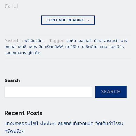
ถึง […]
CONTINUE READING
→
Posted in
พรีเมียร์ลีก
|
Tagged
จอห์น เมอเท่อร์
,
มิเกล อาร์เตต้า
,
อาร์
เซน่อล
,
เชลซี
,
เซอร์ จิม แร็ตคลิฟฟ์
,
เมาริซิโอ โปเซ็ตติโน่
,
แดน แอชเวิร์ธ
,
แมนเชเสอตร์ ยูไนเต็ด
Search
SEARCH
Recent Posts
แทงบอลออนไลน์ sbobet ลิขสิทธิ์แท้แจกหนัก จัดเต็มกำไรรับ
ทรัพย์รัวๆ