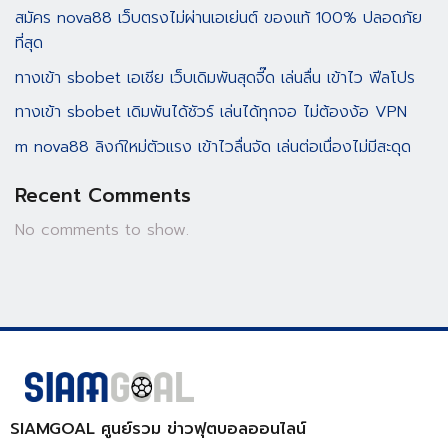
สมัคร nova88 เว็บตรงไม่ผ่านเอเย่นต์ ของแท้ 100% ปลอดภัย
ที่สุด
ทางเข้า sbobet เอเชีย เว็บเดิมพันสุดจี๊ด เล่นลื่น เข้าไว ฟีลโปร
ทางเข้า sbobet เดิมพันได้ชัวร์ เล่นได้ทุกจอ ไม่ต้องง้อ VPN
m nova88 ลิงก์ใหม่ตัวแรง เข้าไวลื่นจัด เล่นต่อเนื่องไม่มีสะดุด
Recent Comments
No comments to show.
SIAMGOAL ศูนย์รวม ข่าวฟุตบอลออนไลน์