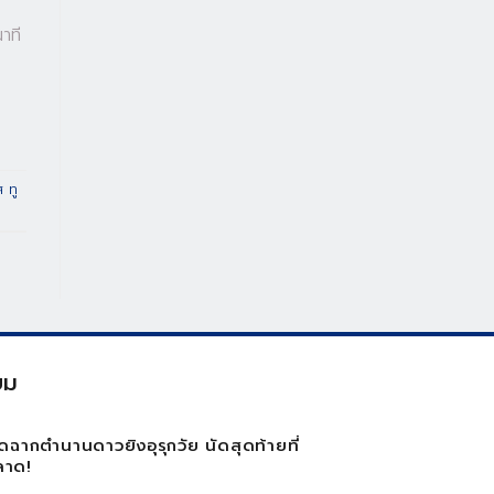
าที
ส ทู
ยม
ิดฉากตำนานดาวยิงอุรุกวัย นัดสุดท้ายที่
ลาด!