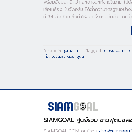
พร้อมยังบอกอีกว่า จะเอาชนะให้ขาดในเกม ไม่ต้อ
เสือเหลือง โชว์ฟอร์ม ได้ต่ำกว่ามาตรฐานอย่างมา
ที่ 34 อีกด้วย ซึ่งทำให้จบครึ่งแรกทีมนั้น โดนนำ
Posted in
บุนเดสลีกา
|
Tagged
บาเยิร์น มิวนิค
,
อา
เคิ่ล
,
โบรุสเซีย ดอร์ทมุนด์
SIAMGOAL ศูนย์รวม ข่าวฟุตบอลอ
SIAMGOAL.COM ศูนย์รวม
ข่าวฟุตบอลออนไ