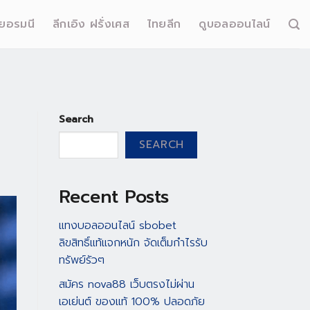
เยอรมนี
ลีกเอิง ฝรั่งเศส
ไทยลีก
ดูบอลออนไลน์
Search
SEARCH
Recent Posts
แทงบอลออนไลน์ sbobet
ลิขสิทธิ์แท้แจกหนัก จัดเต็มกำไรรับ
ทรัพย์รัวๆ
สมัคร nova88 เว็บตรงไม่ผ่าน
เอเย่นต์ ของแท้ 100% ปลอดภัย