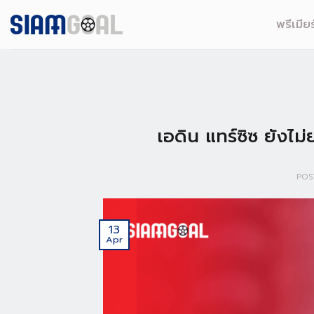
Skip
พรีเมีย
to
content
เอดิน แทร์ซิซ ยังไม
POS
13
Apr