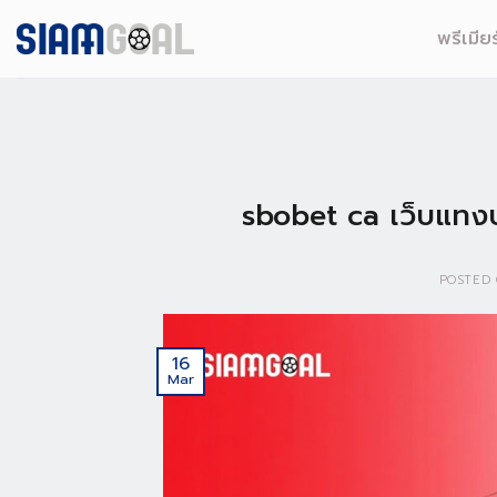
Skip
พรีเมีย
to
content
sbobet ca เว็บแทงบ
POSTED
16
Mar