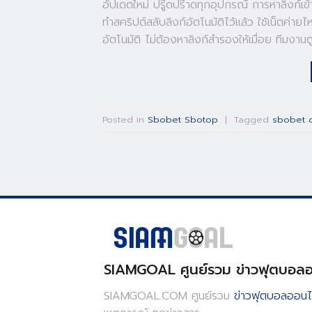
อัปเดตใหม่ ปรู๊ดปร๊าดทุกอุปกรณ์ การหาลิงก์เ
ทำสคริปต์สลับลิงก์อัตโนมัติไว้แล้ว ใช้เน็ตค่า
อัตโนมัติ ไม่ต้องหาลิงก์สำรองให้เมื่อย ทีมงาน
Posted in
Sbobet Sbotop
|
Tagged
sbobet 
SIAMGOAL ศูนย์รวม ข่าวฟุตบอลอ
SIAMGOAL.COM ศูนย์รวม
ข่าวฟุตบอลออนไ