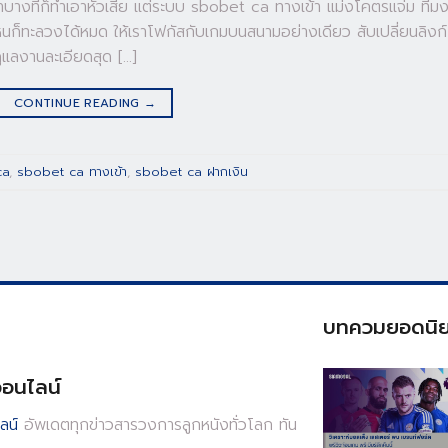
ข้าบางทีก็ทำเอาหัวเสีย แต่ระบบ sbobet ca ทางเข้า แม่งโคตรแจ่ม ทีม
ยไหนก็ทะลวงได้หมด ให้เราโฟกัสกับเกมบนสนามอย่างเดียว สับเปลี่ยนลิงก์
ดูแลงานละเอียดสุด […]
CONTINUE READING
→
ca
,
sbobet ca ทางเข้า
,
sbobet ca ฝากเงิน
บทควมยอดนิ
อนไลน์
ลน์
อัพเดตทุกข่าวสารวงการลูกหนังทั่วโลก ทัน